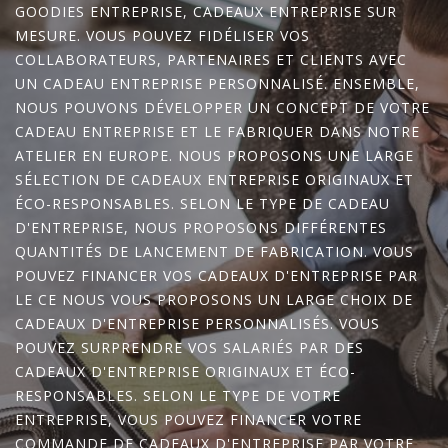
GOODIES ENTREPRISE, CADEAUX ENTREPRISE SUR
MESURE. VOUS POUVEZ FIDÉLISER VOS
COLLABORATEURS, PARTENAIRES ET CLIENTS AVEC
UN CADEAU ENTREPRISE PERSONNALISÉ. ENSEMBLE,
NOUS POUVONS DÉVELOPPER UN CONCEPT DE VOTRE
CADEAU ENTREPRISE ET LE FABRIQUER DANS NOTRE
ATELIER EN EUROPE. NOUS PROPOSONS UNE LARGE
SÉLECTION DE CADEAUX ENTREPRISE ORIGINAUX ET
ÉCO-RESPONSABLES. SELON LE TYPE DE CADEAU
D'ENTREPRISE, NOUS PROPOSONS DIFFÉRENTES
QUANTITÉS DE LANCEMENT DE FABRICATION. VOUS
POUVEZ FINANCER VOS CADEAUX D'ENTREPRISE PAR
LE CE NOUS VOUS PROPOSONS UN LARGE CHOIX DE
CADEAUX D'ENTREPRISE PERSONNALISÉS. VOUS
POUVEZ SURPRENDRE VOS SALARIÉS PAR DES
CADEAUX D'ENTREPRISE ORIGINAUX ET ÉCO-
RESPONSABLES. SELON LE TYPE DE VOTRE
ENTREPRISE, VOUS POUVEZ FINANCER VOTRE
COMMANDE DE CADEAUX D'ENTREPRISE PAR VOTRE