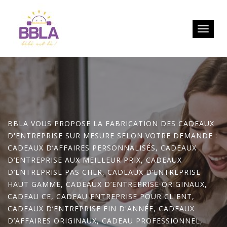
Toggle
navigati
BBLA VOUS PROPOSE LA FABRICATION DES CADEAUX
D'ENTREPRISE SUR MESURE SELON VOTRE DEMANDE :
CADEAUX D’AFFAIRES PERSONNALISÉS, CADEAUX
D’ENTREPRISE AUX MEILLEUR PRIX, CADEAUX
D’ENTREPRISE PAS CHER, CADEAUX D’ENTREPRISE
HAUT GAMME, CADEAUX D’ENTREPRISE ORIGINAUX,
CADEAU CE, CADEAU ENTREPRISE POUR CLIENT,
CADEAUX D’ENTREPRISE FIN D'ANNÉE, CADEAUX
D’AFFAIRES ORIGINAUX, CADEAU PROFESSIONNEL,