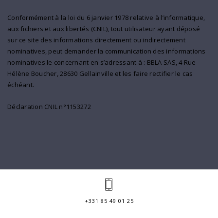
Conformément à la loi du 6 janvier 1978 relative à l’informatique,
aux fichiers et aux libertés (CNIL), tout utilisateur ayant déposé
sur ce site des informations directement ou indirectement
nominatives, peut demander la communication des informations
nominatives le concernant en s’adressant à : BBLA SAS, 4 Rue
Hélène Boucher, 28630 Gellainville et les faire rectifier le cas
échéant.
Déclaration CNIL n°1153272
+331 85 49 01 25