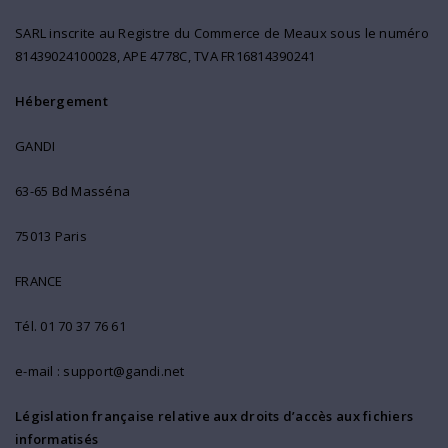
SARL inscrite au Registre du Commerce de Meaux sous le numéro
81439024100028, APE 4778C, TVA FR16814390241
Hébergement
GANDI
63-65 Bd Masséna
75013 Paris
FRANCE
Tél.
01 70 37 76 61
e-mail : support@gandi.net
Législation française relative aux droits d’accès aux fichiers
informatisés